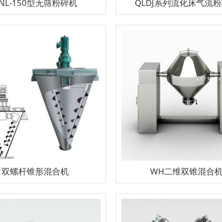
NL-150型无筛粉碎机
QLDJ系列流化床气流
双螺杆锥形混合机
WH二维双锥混合